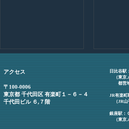
入所のご挨拶
日比谷ヌーベ
皆様 この度、日比谷見附法律
事務所報20
アクセス
日比谷駅
事務所に入所いたしました弁護士
だけます。
（東京
都営地
の佐藤和希と申します。４月より
〒100-0006
執務を開始し、新たな立場に身の
東京都 千代田区 有楽町１－６－４
JR有楽
引き締まる思いでおります。法律
千代田ビル ６,７階
（JR
を通じて、依頼者の方にとって納
得感のある解決を実現したいと考
銀座駅：
えております。そのため、一つひ
（東京メ
とつのご相談に丁寧に向き合いな