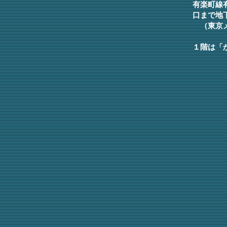
有楽町線
がら、よりよい解決を模索する姿
口まで地
勢を大切にしてまいります。
（東京
学生時代は野球や少林寺拳法に打
ち込み、粘り強く取り組む姿勢を
１階は「
大切にして