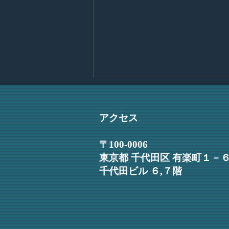
入所のご挨拶
皆様 この度、日比谷見附法律
アクセス
事務所に入所いたしました弁護士
の佐藤和希と申します。４月より
〒100-0006
執務を開始し、新たな立場に身の
東京都 千代田区 有楽町１－
引き締まる思いでおります。法律
千代田ビル ６,７階
を通じて、依頼者の方にとって納
得感のある解決を実現したいと考
えております。そのため、一つひ
とつのご相談に丁寧に向き合いな
がら、よりよい解決を模索する姿