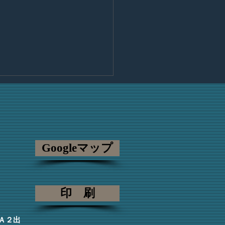
のご挨拶
 この度、日比谷見附法律事
にアソシエイトとして入所さ
いただくこととなりました弁
Googleマップ
の首藤真実と申します。 １
の司法修習を経て、この度ご
賜り、弁護士としての第一歩
の事務所で踏み出すこととな
印 刷
た。...
Ａ２出