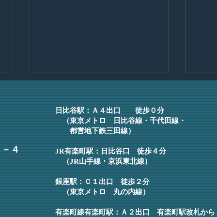
日比谷ヌーベル 2025年春号
入所
事務所報2025年春号をご覧いた
皆様
日比谷駅：Ａ４
出口 徒歩０分
だけます。
務所
（東京メトロ 日比谷線・千代田線・
都営地下鉄三田線）
せて
護士
６－４
JR有楽町駅：日比谷口 徒歩４分
年間
（JR山手線・京浜東北線）
縁を
をこ
銀座駅：Ｃ１出口 徒歩２分
りまし
（東京メトロ 丸の内線）
有楽町線有楽町駅：Ａ２出口
有楽町駅改札から