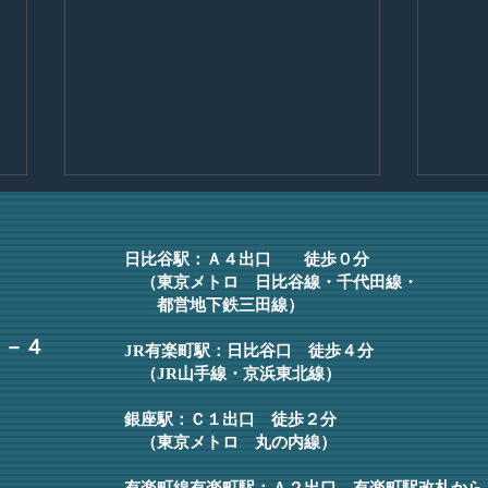
日比谷ヌーベル 2025年春号
入所
事務所報2025年春号をご覧いた
皆様
日比谷駅：Ａ４
出口 徒歩０分
だけます。
務所
（東京メトロ 日比谷線・千代田線・
都営地下鉄三田線）
せて
護士
６－４
JR有楽町駅：日比谷口 徒歩４分
年間
（JR山手線・京浜東北線）
縁を
をこ
銀座駅：Ｃ１出口 徒歩２分
りまし
（東京メトロ 丸の内線）