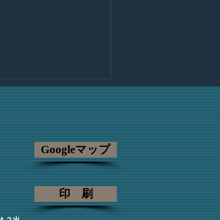
のご挨拶
 この度、日比谷見附法律事
にアソシエイトとして入所さ
いただくこととなりました弁
Googleマップ
の首藤真実と申します。 １
の司法修習を経て、この度ご
賜り、弁護士としての第一歩
の事務所で踏み出すこととな
印 刷
た。...