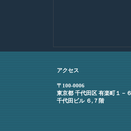
入所のご挨拶
皆様 この度、日比谷見附法律
アクセス
事務所に入所いたしました弁護士
の佐藤和希と申します。４月より
〒100-0006
執務を開始し、新たな立場に身の
東京都 千代田区 有楽町１－
引き締まる思いでおります。法律
千代田ビル ６,７階
を通じて、依頼者の方にとって納
得感のある解決を実現したいと考
えております。そのため、一つひ
とつのご相談に丁寧に向き合いな